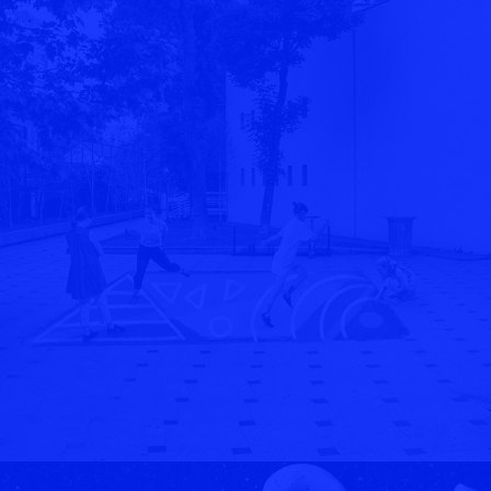
ȚARĂ, ȚARĂ, VREM COPACI
2023